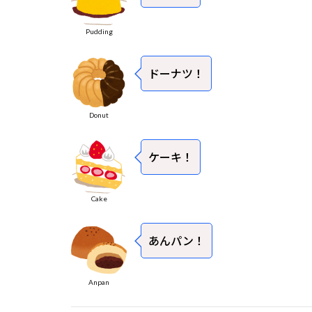
Pudding
ドーナツ！
Donut
ケーキ！
Cake
あんパン！
Anpan