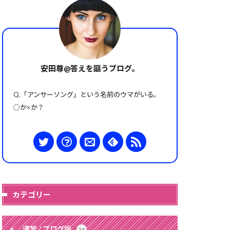
安田尊@答えを謳うブログ。
Q.「アンサーソング」という名前のウマがいる。
○か×か？
カテゴリー
運営 / ブログ論
34