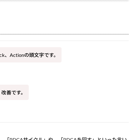
ck、Actionの頭文字です。
、改善です。
「PDCAサイクル」や、「PDCAを回す」といった言い