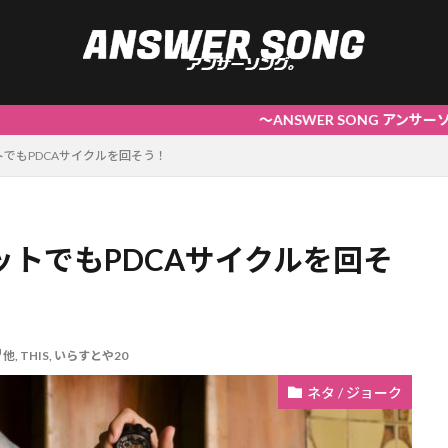
～ANSWER SONG アンサーソング。 | 答
でもPDCAサイクルを回そう！
トでもPDCAサイクルを回そ
他
,
THIS
,
いらすとや20
ネタ / ジョーク