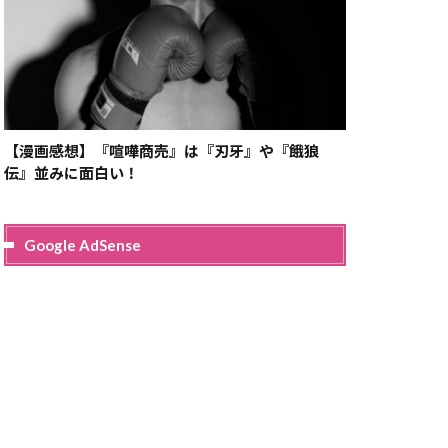
【漫画感想】『喧嘩商売』は『刃牙』や『餓狼
伝』並みに面白い！
Google AdSense