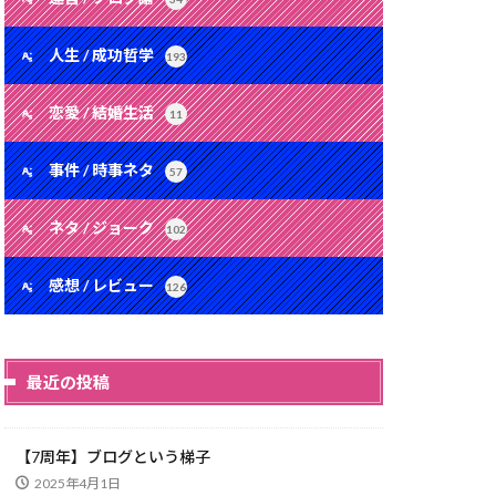
人生 / 成功哲学
193
恋愛 / 結婚生活
11
事件 / 時事ネタ
57
ネタ / ジョーク
102
感想 / レビュー
126
最近の投稿
【7周年】ブログという梯子
2025年4月1日