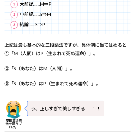
大前提……M⇒P
小前提……S⇒M
結論……S⇒P
上記は最も基本的な三段論法ですが、具体例に当てはめると
①「M（人間）はP（生まれて死ぬ運命）」。
②「S（あなた）はM（人間）」。
③「S（あなた）はP（生まれて死ぬ運命）」。
う、正しすぎて美しすぎる……！！
安田尊@感
激を謳うブ
ログ。