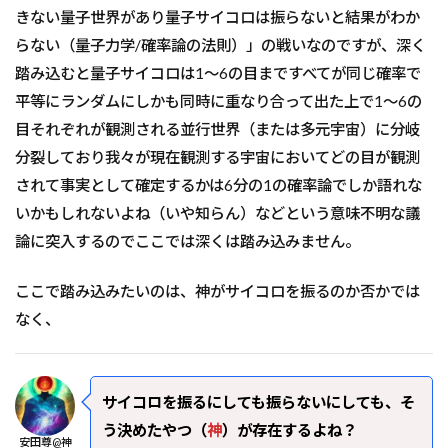
きない量子世界があり量子サイコロは振らないと結果がわか
らない（量子力学/確率論の法則）」の戦いなのですが、深く
踏み込むと量子サイコロは1～6の目まですべてが同じ確率で
平等にランダムにしかも同時に重なり合って出た上で1～6の
目それぞれが観測される並行世界（または多元宇宙）に分岐
分裂しており我々が現在観測する宇宙においてどの目が観測
されて事実として確定するかは6分の1の確率論でしか語れな
いかもしれないよね（いや知らん）などという意味不明な議
論に突入するのでここでは深くは踏み込みません。
ここで踏み込みたいのは、神がサイコロを振るのか否かでは
なく、
サイコロを振るにしても振らないにしても、そ
う決めたやつ（
神
）が存在するよね？
安田尊@神