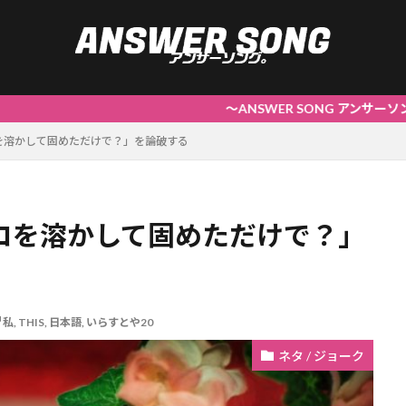
～ANSWER SONG アンサーソング。 | 答えを
を溶かして固めただけで？」を論破する
コを溶かして固めただけで？」
私
,
THIS
,
日本語
,
いらすとや20
ネタ / ジョーク