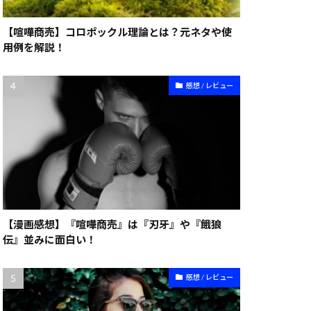
【喧嘩商売】コロポックル理論とは？元ネタや使
用例を解説！
感想 / レビュー
【漫画感想】『喧嘩商売』は『刃牙』や『餓狼
伝』並みに面白い！
感想 / レビュー