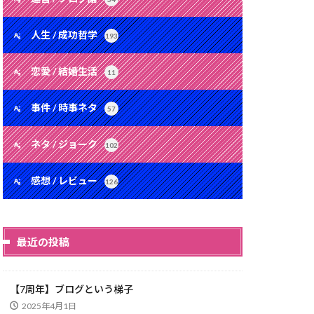
人生 / 成功哲学
193
恋愛 / 結婚生活
11
事件 / 時事ネタ
57
ネタ / ジョーク
102
感想 / レビュー
126
最近の投稿
【7周年】ブログという梯子
2025年4月1日