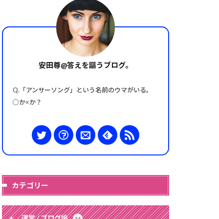
安田尊@答えを謳うブログ。
Q.「アンサーソング」という名前のウマがいる。
○か×か？
カテゴリー
運営 / ブログ論
34