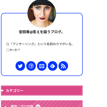
安田尊@答えを謳うブログ。
Q.「アンサーソング」という名前のウマがいる。
○か×か？
カテゴリー
運営 / ブログ論
34