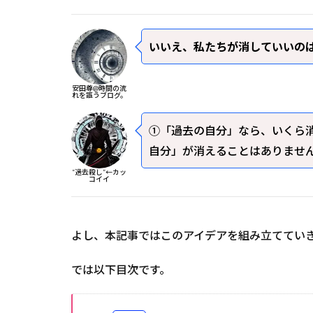
いいえ、私たちが消していいの
安田尊@時間の流
れを謳うブログ。
①「過去の自分」なら、いくら
自分」が消えることはありませ
“過去殺し”←カッ
コイイ
よし、本記事ではこのアイデアを組み立ててい
では以下目次です。