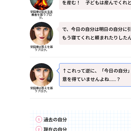
を産む！ 子どもは産んでくれ
安田尊@反出生主
義者を謳うブロ
グ。
で、今日の自分は明日の自分に
もう寝てくれと頼まれたりした
安田尊@答えを謳
うブログ。
↑これって逆に、「今日の自分
意を得ていませんよね……？
安田尊@答えを謳
うブログ。
過去の自分
現在の自分