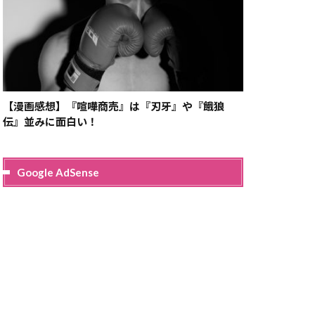
【漫画感想】『喧嘩商売』は『刃牙』や『餓狼
伝』並みに面白い！
Google AdSense