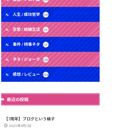
人生 / 成功哲学
193
恋愛 / 結婚生活
11
事件 / 時事ネタ
57
ネタ / ジョーク
102
感想 / レビュー
126
最近の投稿
【7周年】ブログという梯子
2025年4月1日