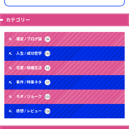
カテゴリー
運営 / ブログ論
34
人生 / 成功哲学
193
恋愛 / 結婚生活
11
事件 / 時事ネタ
57
ネタ / ジョーク
102
感想 / レビュー
126