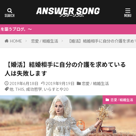
～
HOME
恋愛 / 結婚生活
【婚活】結婚相手に自分の介護を求め
【婚活】結婚相手に自分の介護を求めている
人は失敗します
2019年6月18日
2019年9月19日
恋愛 / 結婚生活
他
,
THIS
,
成功哲学
,
いらすとや20
恋愛 / 結婚生活