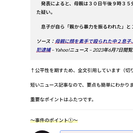
発表によると、母親は３０日午後９時３５
た疑い。
息子が自ら「親から暴力を振るわれた」と
ソース：
母親に顔を素手で殴られた中２息子
犯逮捕
– Yahoo!ニュース – 2023年6月7日閲
↑公平性を期すため、全文引用しています（切
短いニュース記事なので、要点も簡単にわかり
重要なポイントはふたつです。
～事件のポイント①～