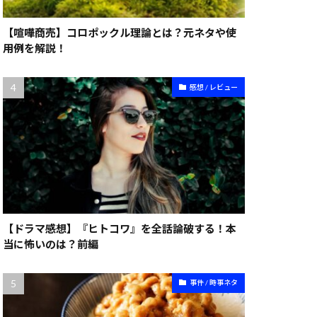
【喧嘩商売】コロポックル理論とは？元ネタや使
用例を解説！
感想 / レビュー
【ドラマ感想】『ヒトコワ』を全話論破する！本
当に怖いのは？前編
事件 / 時事ネタ