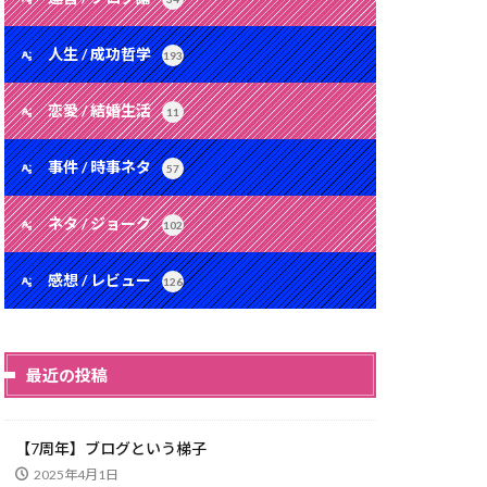
人生 / 成功哲学
193
恋愛 / 結婚生活
11
事件 / 時事ネタ
57
ネタ / ジョーク
102
感想 / レビュー
126
最近の投稿
【7周年】ブログという梯子
2025年4月1日