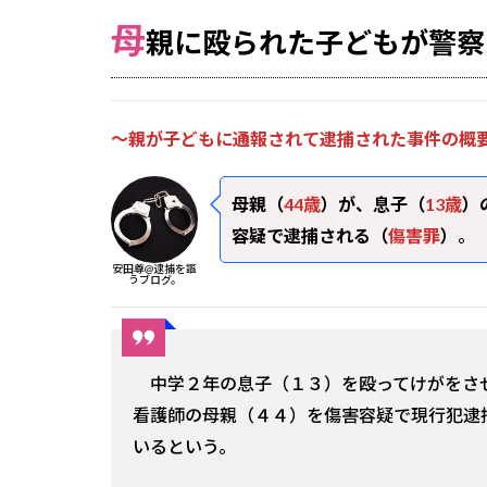
母
親に殴られた子どもが警察
～親が子どもに通報されて逮捕された事件の概
母親（
44歳
）が、息子（
13歳
）
容疑で逮捕される（
傷害罪
）
。
安田尊@逮捕を謳
うブログ。
中学２年の息子（１３）を殴ってけがをさ
看護師の母親（４４）を傷害容疑で現行犯逮
いるという。