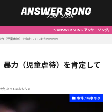
～ANSWER SONG アンサーソング。 | 答えを謳う
暴力（児童虐待）を肯定してしまうｗｗｗｗ
、暴力（児童虐待）を肯定して
社会
,
ネットのおもちゃ
事件 / 時事ネタ