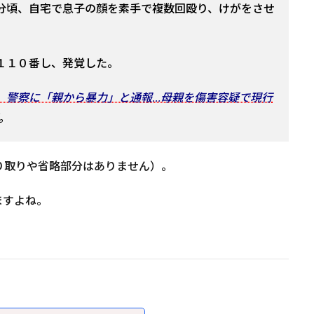
分頃、自宅で息子の顔を素手で複数回殴り、けがをさせ
１１０番し、発覚した。
、警察に「親から暴力」と通報…母親を傷害容疑で現行
覧。
り取りや省略部分はありません）。
ますよね。