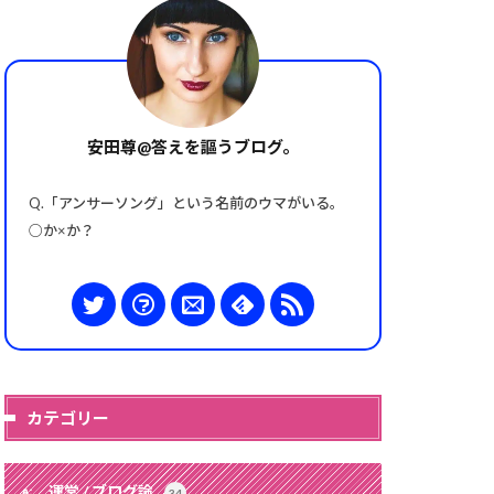
安田尊@答えを謳うブログ。
Q.「アンサーソング」という名前のウマがいる。
○か×か？
カテゴリー
運営 / ブログ論
34