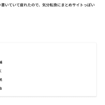
り書いていて疲れたので、気分転換にまとめサイトっぽい
捕
く
民
由