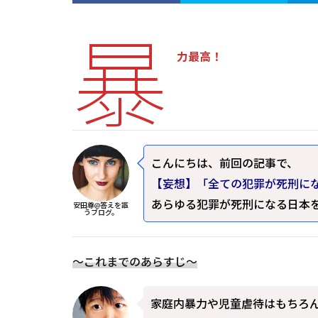
暴
力最高！
こんにちは、前回の記事で、
【妄想】「全ての犯罪が死刑に
あらゆる犯罪が死刑になる日本
安田尊@答えを謳
うブログ。
～これまでのあらすじ～
家庭内暴力や児童虐待はもちろ