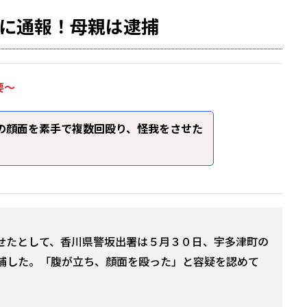
に通報！母親は逮捕
要～
の顔面を素手で複数回殴り、怪我をさせた
せたとして、香川県警坂出署は５月３０日、宇多津町の
捕した。「腹が立ち、顔面を殴った」と容疑を認めて