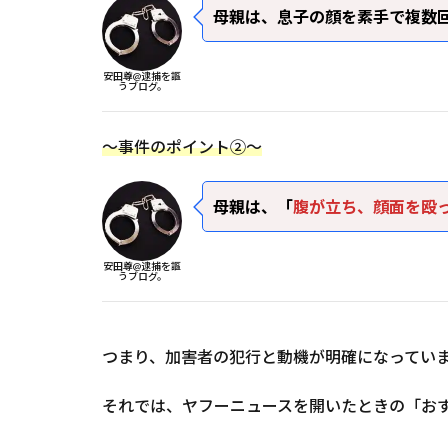
母親は、息子の顔を素手で複数
安田尊@逮捕を謳
うブログ。
～事件のポイント②～
母親は、「
腹が立ち、顔面を殴
安田尊@逮捕を謳
うブログ。
つまり、加害者の犯行と動機が明確になってい
それでは、ヤフーニュースを開いたときの「お