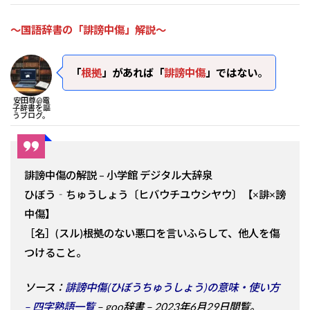
～国語辞書の「誹謗中傷」解説～
「
根拠
」があれば「
誹謗中傷
」ではない
。
安田尊@電
子辞書を謳
うブログ。
誹謗中傷の解説 – 小学館 デジタル大辞泉
ひぼう‐ちゅうしょう〔ヒバウチユウシヤウ〕【×誹×謗
中傷】
［名］(スル)根拠のない悪口を言いふらして、他人を傷
つけること。
ソース：
誹謗中傷(ひぼうちゅうしょう)の意味・使い方
– 四字熟語一覧
– goo辞書 – 2023年6月29日閲覧。