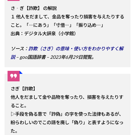
さ‐ぎ【詐欺】 の解説
１ 他人をだまして、金品を奪ったり損害を与えたりする
こと。「―にあう」「寸借―」「振り込め―」
出典：デジタル大辞泉（小学館）
ソース：
詐欺（さぎ）の意味・使い方をわかりやすく解
説
– goo国語辞書 – 2023年6月29日閲覧。
さぎ【詐欺】
他人をだまして金や品物を奪ったり、損害を与えたりす
ること。
▷手段を偽る意で「詐偽」の字を使った法律もあるが、
紛らわしいのでこの語を廃し「偽り」と表すようになっ
た。