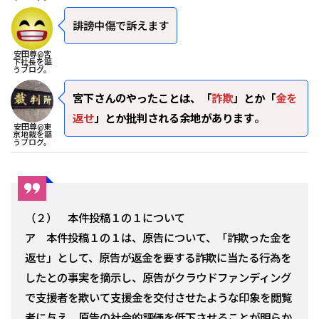
誹謗中傷で訴えます
安田尊@宮
下社長を謳
うブログ。
宮下さんのやったことは、「
詐欺
」とか「
金を
返せ
」とか批判される余地があります
。
安田尊@東
京地裁を謳
うブログ。
（２） 本件投稿１の１について
ア 本件投稿１の１は、原告について、「詐欺った金を
返せ」として、原告が返金を要する詐欺に当たる行為を
したとの事実を摘示し、原告がクラウドファンディング
で支援者を欺いて支援金を交付させたような印象を閲覧
者に与え、原告の社会的評価を低下させることが明らか