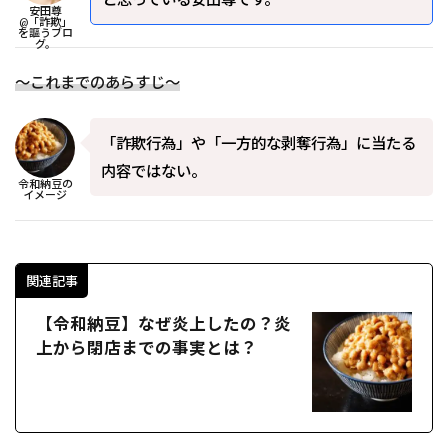
安田尊
@「詐欺」
を謳うブロ
グ。
～これまでのあらすじ～
「詐欺⾏為」や「⼀⽅的な剥奪⾏為」に当たる
内容ではない。
令和納豆の
イメージ
関連記事
【令和納豆】なぜ炎上したの？炎
上から閉店までの事実とは？