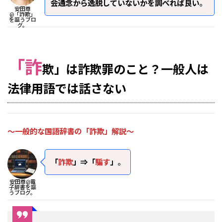
会通念から逸脱していないかを調べれば良い
。
安田尊
@「詐欺」
を謳うブロ
グ。
「詐
欺」は詐欺罪のこと？一般人は
法律用語では話さない
～一般的な国語辞書の「詐欺」解説～
「
詐欺
」⇒「
騙す
」
。
安田尊@電
子辞書を謳
うブログ。