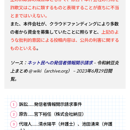
詐欺又はこれに類するものと表現することが直ちに不当
とまではいえない。
また、本件会社が、クラウドファンディングにより多数
の者から資金を募集していたことに照らすと、
上記のよ
うな批判的意図による投稿内容は、公共の利害に関する
ものといえる
。
ソース：
ネット民への発信者情報開示請求
– 令和納豆炎
上まとめ @ wiki（archive.org） – 2023年6月29日閲
覧。
訴訟……発信者情報開示請求事件
原告……宮下裕任（株式会社納豆）
代理人……清水陽平（弁護士）、池田湧来（弁護