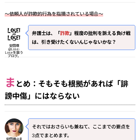
～依頼人が詐欺的行為を指摘されている場合～
弁護士は、「
詐欺
」程度の批判を訴える負け戦
は、引き受けたくないんじゃないかな？
安田尊
@Lose-
Loseを謳う
ブログ。
ま
とめ：そもそも根拠があれば「誹
謗中傷」にはならない
それではおさらいも兼ねて、ここまでの要点を
3点でまとめます。
安田尊@ま