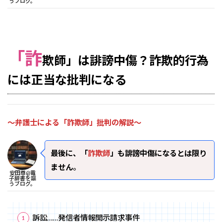
うブログ。
「詐
欺師」は誹謗中傷？詐欺的行為
には正当な批判になる
～弁護士による「詐欺師」批判の解説～
最後に、「
詐欺師
」も誹謗中傷になるとは限り
ません
。
安田尊@電
子辞書を謳
うブログ。
訴訟……発信者情報開示請求事件