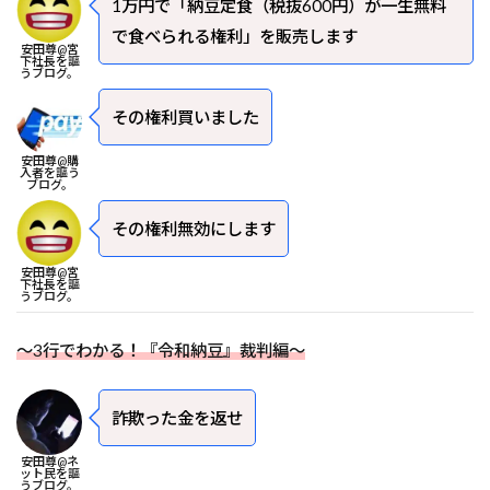
1万円で「納豆定食（税抜600円）が一生無料
で食べられる権利」を販売します
安田尊@宮
下社長を謳
うブログ。
その権利買いました
安田尊@購
入者を謳う
ブログ。
その権利無効にします
安田尊@宮
下社長を謳
うブログ。
～3行でわかる！『令和納豆』裁判編～
詐欺った金を返せ
安田尊@ネ
ット民を謳
うブログ。