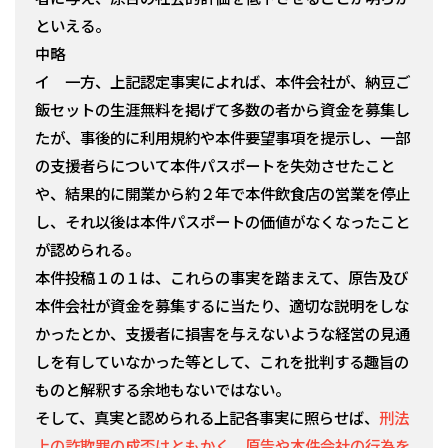
といえる。
中略
イ 一方、上記認定事実によれば、本件会社が、納豆ご
飯セットの生涯無料を掲げて多数の者から資金を募集し
たが、事後的に利用規約や本件要望事項を提示し、一部
の支援者らについて本件パスポートを失効させたこと
や、結果的に開業から約２年で本件飲食店の営業を停止
し、それ以後は本件パスポートの価値がなくなったこと
が認められる。
本件投稿１の１は、これらの事実を踏まえて、原告及び
本件会社が資金を募集するに当たり、適切な説明をしな
かったとか、支援者に損害を与えないような経営の見通
しを有していなかった等として、これを批判する趣旨の
ものと解釈する余地もないではない。
そして、真実と認められる上記各事実に照らせば、
刑法
上の詐欺罪の成否はともかく、原告や本件会社の行為を