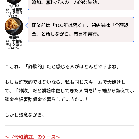
追加、無料パスの一方的な失効。
安田尊
@『令和納
豆』を謳う
ブログ。
開業前は「100年は続く」、閉店前は「全額返
金」と話しながら、有言不実行。
安田尊
@『令和納
豆』を謳う
ブログ。
↑これ、「詐欺的」だと感じる人がほとんどですよね。
もしも詐欺的ではないなら、私も同じスキームで大儲けし
て、「詐欺」だと誹謗中傷してきた人間を片っ端から訴えて示
談金や損害賠償金で暮らしていきたい！
しかし残念ながら、
～『令和納豆』のケース～