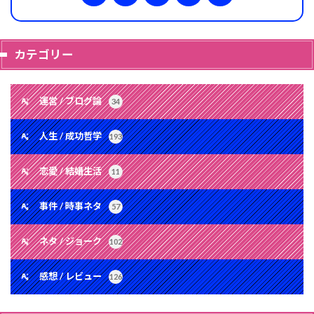
カテゴリー
運営 / ブログ論
34
人生 / 成功哲学
193
恋愛 / 結婚生活
11
事件 / 時事ネタ
57
ネタ / ジョーク
102
感想 / レビュー
126