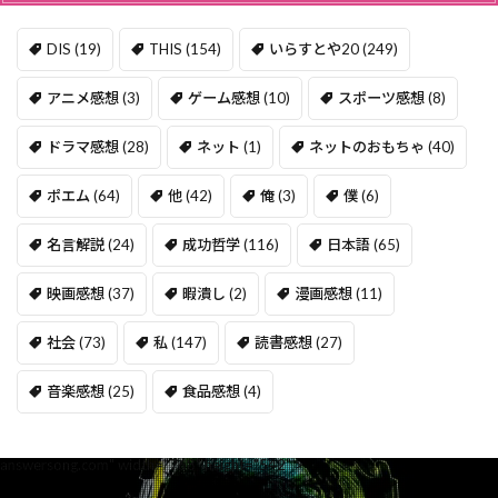
DIS
(19)
THIS
(154)
いらすとや20
(249)
アニメ感想
(3)
ゲーム感想
(10)
スポーツ感想
(8)
ドラマ感想
(28)
ネット
(1)
ネットのおもちゃ
(40)
ポエム
(64)
他
(42)
俺
(3)
僕
(6)
名言解説
(24)
成功哲学
(116)
日本語
(65)
映画感想
(37)
暇潰し
(2)
漫画感想
(11)
社会
(73)
私
(147)
読書感想
(27)
音楽感想
(25)
食品感想
(4)
answersong.com" width="768" height="542" >