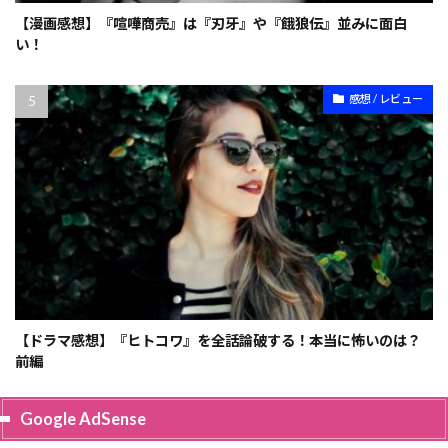
【漫画感想】『喧嘩商売』は『刃牙』や『餓狼伝』並みに面白
い！
感想 / レビュー
【ドラマ感想】『ヒトコワ』を全話論破する！本当に怖いのは？
前編
Google AdSense