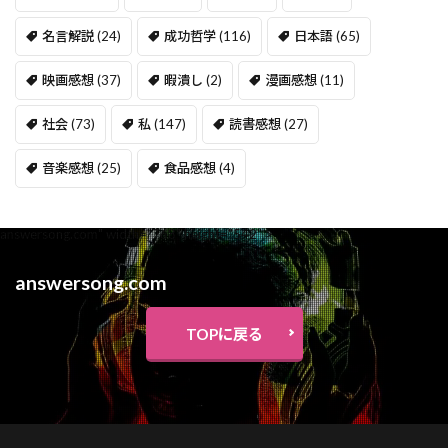
名言解説
(24)
成功哲学
(116)
日本語
(65)
映画感想
(37)
暇潰し
(2)
漫画感想
(11)
社会
(73)
私
(147)
読書感想
(27)
音楽感想
(25)
食品感想
(4)
answersong.com" width="768" height="542" >
answersong.com
TOPに戻る