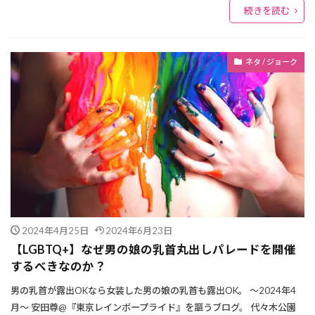
続きを読む
ネタ / ジョーク
2024年4月25日
2024年6月23日
【LGBTQ+】なぜ男の娘の乳首丸出しパレードを開催
するべきなのか？
男の乳首が露出OKなら女装した男の娘の乳首も露出OK。 ～2024年4
月～ 安田尊@『東京レインボープライド』を謳うブログ。 代々木公園