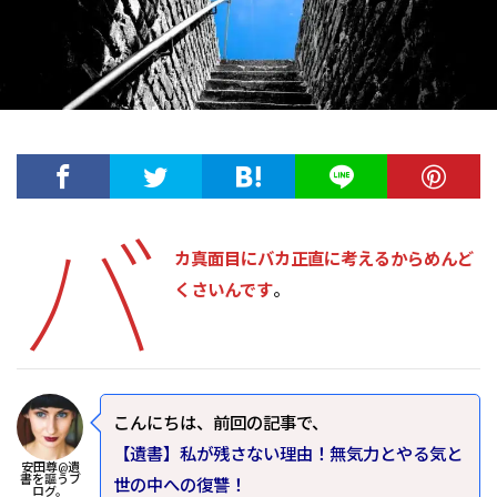
バ
カ真面目にバカ正直に考えるからめんど
くさいんです
。
こんにちは、前回の記事で、
【遺書】私が残さない理由！無気力とやる気と
安田尊@遺
書を謳うブ
世の中への復讐！
ログ。