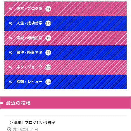
運営 / ブログ論
34
人生 / 成功哲学
193
恋愛 / 結婚生活
11
事件 / 時事ネタ
57
ネタ / ジョーク
102
感想 / レビュー
126
最近の投稿
【7周年】ブログという梯子
2025年4月1日