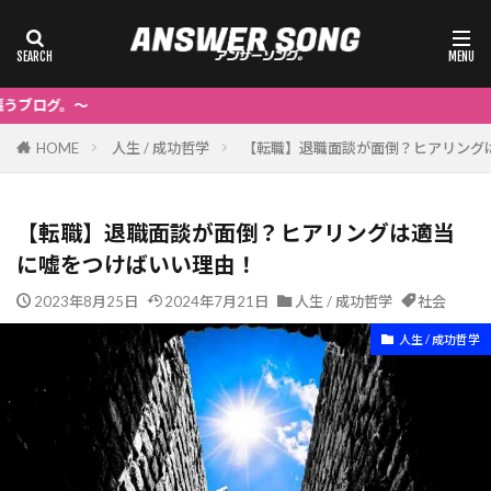
～
HOME
人生 / 成功哲学
【転職】退職面談が面倒？ヒアリング
【転職】退職面談が面倒？ヒアリングは適当
に嘘をつけばいい理由！
2023年8月25日
2024年7月21日
人生 / 成功哲学
社会
人生 / 成功哲学