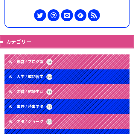
カテゴリー
運営 / ブログ論
34
人生 / 成功哲学
193
恋愛 / 結婚生活
11
事件 / 時事ネタ
57
ネタ / ジョーク
102