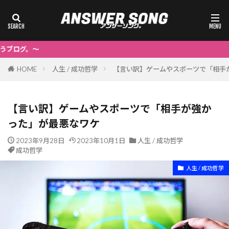
～A
HOME
人生 / 成功哲学
【言い訳】ゲームやスポーツで「相手
【言い訳】ゲームやスポーツで「相手が強か
った」が最悪なワケ
2023年9月28日
2023年10月1日
人生 / 成功哲学
成功哲学
人生 / 成功哲学