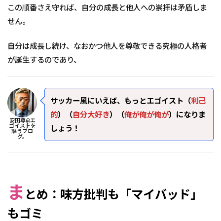
この順番さえ守れば、自分の成長と他人への崇拝は矛盾しま
せん。
自分は成長し続け、なおかつ他人を尊敬できる究極の人格者
が誕生するのであり、
サッカー風にいえば、もっとエゴイスト（
利己
的
）（
自分大好き
）（
俺が俺が俺が
）になりま
安田尊@エ
ゴイストを
しょう！
謳うブロ
グ。
ま
とめ：味方批判も「マイバッド」
もゴミ