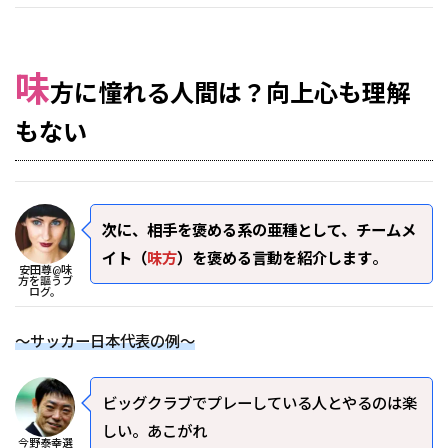
味
方に憧れる人間は？向上心も理解
もない
次に、相手を褒める系の亜種として、チームメ
イト（
味方
）を褒める言動を紹介します
。
安田尊@味
方を謳うブ
ログ。
～サッカー日本代表の例～
ビッグクラブでプレーしている人とやるのは楽
しい。あこがれ
今野泰幸選